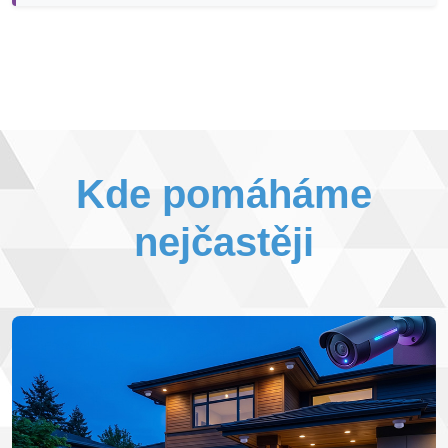
Kde pomáháme
nejčastěji